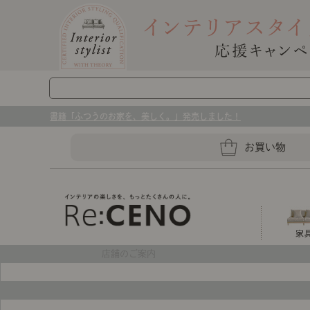
書籍「ふつうのお家を、美しく。」発売しました！
お買い物
店舗のご案内
ソファー
ラグマット・カーペット
キッチングッズ収納
ソファー、ラグ、ベッド、照明
センスのいらないインテリア｜お部屋づ
ベッド
ケア用品
プレート・お皿
店舗TOP