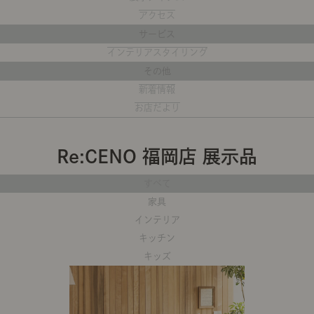
アクセス
商品紹介（動画）
リセノ ランチ部
お仕事レ
サービス
インテリアスタイリング
その他
特集
新着情報
AGRAソファのこと
センスのいらないインテリア
コーディ
お店だより
Re:CENO 福岡店 展示品
人気の連載
ルームツアー
モーニングルーティン
Vlog「
すべて
家具
Vlog「にわかに、暮らせば。」
ナチュラルヴィンテージの作り方
コーディ
インテリア
キッチン
キッズ