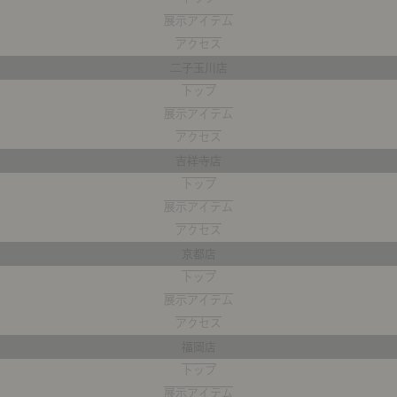
ング編
リング編
展示アイテム
展
展示アイテム
アクセス
ア
デスク・チェア
収納雑貨
エプロン・クロス
こたつ
アート・フレーム
キッチンツール
照明
置物・オ
ナチュラルヴィンテージを知る
アクセス
ナチュラルヴィンテージ実例
ナチュラルヴィンテージの基
二子玉川店
フラワーベース・花瓶
観葉植物
家電
涼感寝具特集
夏の快適インテリア特集
リビング家具特集
トップ
ト
トップ
インテリアを学ぶ
展示アイテム
展
展示アイテム
アクセス
ア
ディスプレイの基本
お手入れの基本
コツとノ
アクセス
吉祥寺店
収納の基本
寝室の基本
キッチン
トップ
展示アイテム
カーテンの基本
アクセス
インテリアを楽しむ
京都店
Let's DIY！
植物と暮らそう
話題の場
トップ
展示アイテム
食べるを楽しむ
日々のできごと
アクセス
福岡店
リセノのこと
トップ
蚤の市で見つけた偏愛品
Re:CENO Vlog（動画）
Re:CENO 
展示アイテム