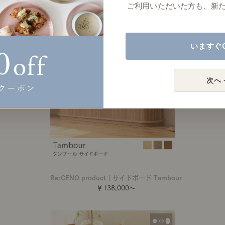
【レース】UVカット99％カーテン Sunny
ご利用いただいた方も、新
￥6,800～
いますぐ
次へ 
Re:CENO product｜サイドボード Tambour
￥138,000～