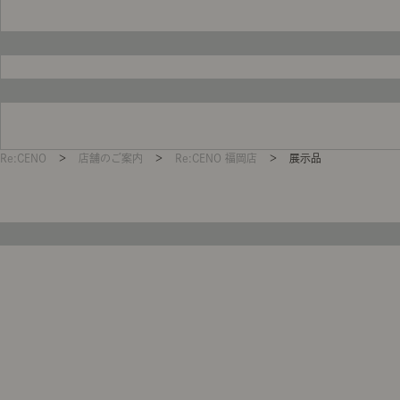
製品ストーリー
お知らせ
書籍連動企画
Re:CENO
＞
店舗のご案内
＞
Re:CENO 福岡店
＞ 展示品
オリジナル家具の企画経緯
お部屋ビフォーアフター
Vlog「日々うらら」