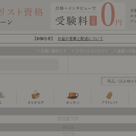
【お知らせ】
お盆の営業と配送について
お買い物ガイド
ブランドコンセプト
品質への取
クリアランス
テーブル
カーテン・ブラインド
グラス
ダイニング
寝具・布団
カトラリー
椅子・チ
寝具カバ
マグカッ
センスのいらないインテリア
実店舗 TOP
など、欲しいインテリアをお得な価格で！
撮影などで使用し
青山店
トップ
ト
くりの
センスのいらないインテリア｜ベーススタイリ
センスのいらないインテリア
ユニットシェルフ
ミラー
ボウル・鉢
TVボード
時計
ポット
収納家具
クッショ
保存容器
トップ