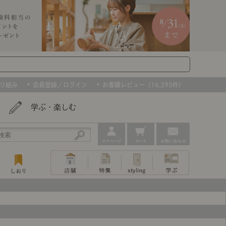
り組み
会員登録／ログイン
お客様レビュー（16,395件）
学ぶ・楽しむ
アウトレット
ェア
ー
プ
組み合わせて作るキッチン収納
「あぐらをかける」ソファー
お肌を守るレースカーテン
たインテリアを、数量限定で。早いもの勝ちです！
ップ
トップ
｜ポイントスタイ
センスのいらないインテリア｜動画
特集 一覧
・本棚
ン・スリッパ