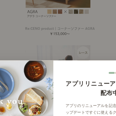
Re:CENO product｜コーナーソファー AGRA
￥153,000～
アプリリニューア
配布
アプリのリニューアルを記
ップデートですぐに使える