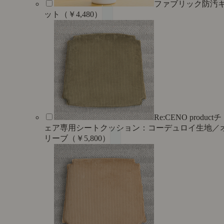
ファブリック防汚
ット（￥4,480）
Re:CENO productチ
ェア専用シートクッション：コーデュロイ生地／
リーブ（￥5,800）