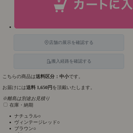
店舗の展示を確認する
搬入経路を確認する
こちらの商品は
送料区分：中小
です。
お届けには
送料 1,650円
を頂戴いたします。
※離島は別途お見積り
在庫・納期
ナチュラル
○
ヴィンテージレッド
○
ブラウン
○