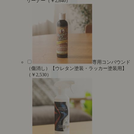
リーナー（￥2,640）
専用コンパウンド
（傷消し）【ウレタン塗装・ラッカー塗装用】
（￥2,530）