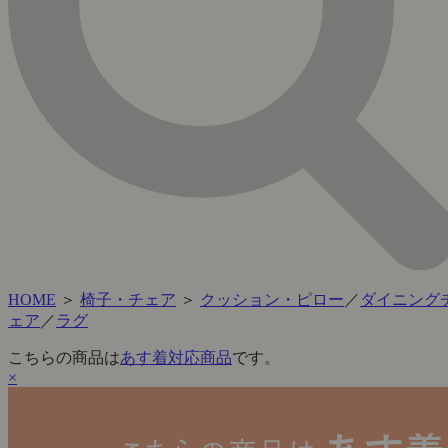
HOME
＞
椅子・チェア
＞
クッション・ピロー
／
ダイニング
ェア
／
ラグ
こちらの商品は
あす着対応商品
です。
×