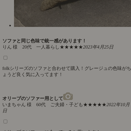
ソファと同じ色味で統一感があります！
りん 様 20代 一人暮らし
★★★★★
2023年4月25日
folkシリーズのソファと合わせて購入！グレージュの色味が
ょうど良く気に入ってます！
オリーブのソファー用として
いまちゃん 様 60代 ご夫婦・子ども
★★★★★
2022年10月 
日