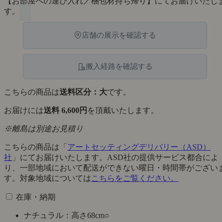
【お部屋への運び入れ／梱包材持ち帰り】にてお届けいたし
す。
店舗の展示を確認する
搬入経路を確認する
こちらの商品は
送料区分：大
です。
お届けには
送料 6,600円
を頂戴いたします。
※離島は別途お見積り
こちらの商品は「
アートセッティングデリバリー（ASD）
社
」にてお届けいたします。ASD社の提供サービス都合によ
り、一部地域において配送ができない曜日・時間帯がござい
す。対象地域については
こちらをご覧ください。
在庫・納期
ナチュラル：高さ68cm
○