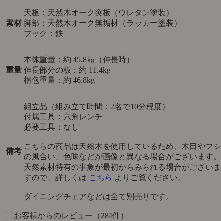
天板：天然木オーク突板（ウレタン塗装）
素材
脚部：天然木オーク無垢材（ラッカー塗装）
フック：鉄
本体重量：約 45.8㎏（伸長時）
重量
伸長部分の板：約 11.4kg
梱包重量：約 46.8kg
組立品（組み立て時間：2名で10分程度）
付属工具：六角レンチ
必要工具：なし
こちらの商品は天然木を使用しているため、木目やフシ
備考
の風合い、色味などが画像と異なる場合がございます。
天然素材特有の事象が最初からみられる場合がございま
すので、詳しくは
こちら
よりご覧ください。
ダイニングチェアなどは全て別売りです。
お客様からのレビュー（284件）