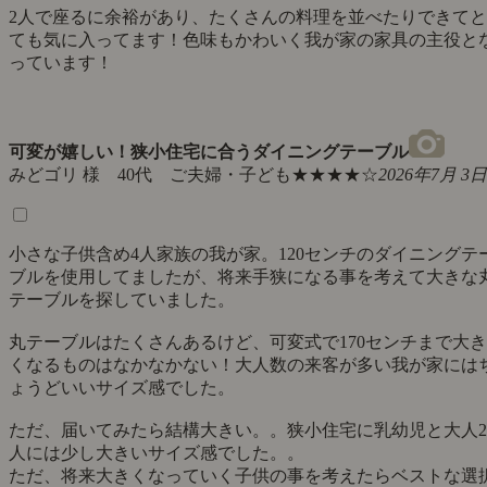
2人で座るに余裕があり、たくさんの料理を並べたりできてと
ても気に入ってます！色味もかわいく我が家の家具の主役と
っています！
可変が嬉しい！狭小住宅に合うダイニングテーブル
みどゴリ 様 40代 ご夫婦・子ども
★★★★☆
2026年7月 3日
小さな子供含め4人家族の我が家。120センチのダイニングテ
ブルを使用してましたが、将来手狭になる事を考えて大きな
テーブルを探していました。
丸テーブルはたくさんあるけど、可変式で170センチまで大き
くなるものはなかなかない！大人数の来客が多い我が家には
ょうどいいサイズ感でした。
ただ、届いてみたら結構大きい。。狭小住宅に乳幼児と大人2
人には少し大きいサイズ感でした。。
ただ、将来大きくなっていく子供の事を考えたらベストな選