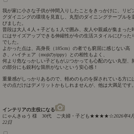
我が家に小さな子供が仲間入りしたことをきっかけに、リビ
グダイニングの環境を見直し、丸型のダイニングテーブルを
びました。
普段は大人４人＋子ども１人で囲み、友人や親戚が集まった
にはサイズアップできる伸縮性が今の生活スタイルにぴった
でした。
よかった点は、高身長（185cm）の者でも窮屈に感じない高
さ、ハイチェア（mojiのyippy）との相性もよく、
何より危なっかしい子どもがぶつかっても心配のない丸型、
の部分にも鋭利な箇所がないという安心感！
重量感がしっかりあるので、軽めのものを探されている方に
その点だけはデメリットかもしれませんが、他は大満足です
インテリアの主役になる
にゃんきゅう 様 30代 ご夫婦・子ども
★★★★☆
2026年4
22日