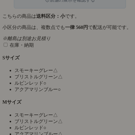
こちらの商品は
送料区分：小
です。
小区分の商品は、複数点でも
一律 560円
で配送が可能です。
※離島は別途お見積り
在庫・納期
Sサイズ
スモーキーグレー
△
ブリストルグリーン
△
ルビンレッド
○
アクアマリンブルー
○
Mサイズ
スモーキーグレー
△
ブリストルグリーン
△
ルビンレッド
○
アクアマリンブルー
△