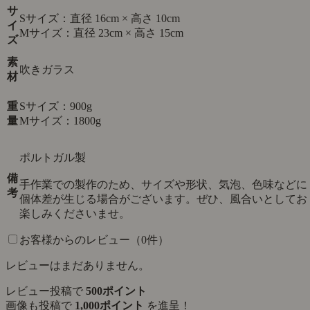
サ
Sサイズ：直径 16cm × 高さ 10cm
イ
Mサイズ：直径 23cm × 高さ 15cm
ズ
素
吹きガラス
材
重
Sサイズ：900g
量
Mサイズ：1800g
ポルトガル製
備
手作業での製作のため、サイズや形状、気泡、色味などに
考
個体差が生じる場合がございます。ぜひ、風合いとしてお
楽しみくださいませ。
お客様からのレビュー（0件）
レビューはまだありません。
レビュー投稿で
500ポイント
画像も投稿で
1,000ポイント
を進呈！