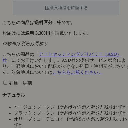
搬入経路を確認する
こちらの商品は
送料区分：中
です。
お届けには
送料 3,300円
を頂戴いたします。
※離島は別途お見積り
こちらの商品は「
アートセッティングデリバリー（ASD）
社
」にてお届けいたします。ASD社の提供サービス都合によ
り、一部地域において配送ができない曜日・時間帯がござい
す。対象地域については
こちらをご覧ください。
在庫・納期
ナチュラル
ベージュ：ブークレ
【予約/8月中旬入荷分】
残りわずか
ブラック：ブークレ
【予約/8月中旬入荷分】
残りわずか
オリーブ：コーデュロイ
【予約/8月中旬入荷分】
残りわ
ずか