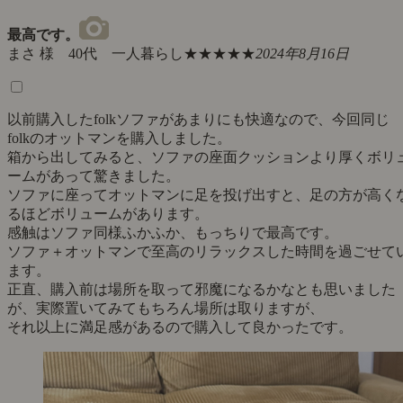
最高です。
まさ 様 40代 一人暮らし
★★★★★
2024年8月16日
以前購入したfolkソファがあまりにも快適なので、今回同じ
folkのオットマンを購入しました。
箱から出してみると、ソファの座面クッションより厚くボリ
ームがあって驚きました。
ソファに座ってオットマンに足を投げ出すと、足の方が高く
るほどボリュームがあります。
感触はソファ同様ふかふか、もっちりで最高です。
ソファ＋オットマンで至高のリラックスした時間を過ごせて
ます。
正直、購入前は場所を取って邪魔になるかなとも思いました
が、実際置いてみてもちろん場所は取りますが、
それ以上に満足感があるので購入して良かったです。