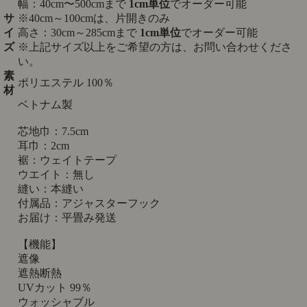
幅：40cm〜500cmまで
1cm単位
でオーダー可能
サ
※40cm～100cmは、片開きのみ
イ
高さ：30cm～285cmまで
1cm単位
でオーダー可能
ズ
※上記サイズ以上をご希望の方は、お問い合わせくださ
い。
素
ポリエステル 100％
材
ベトナム製
芯地巾：7.5cm
耳巾：2cm
裾：ウェイトテープ
ウエイト：無し
縫い：本縫い
付属品：アジャスターフック
お届け：平畳み発送
【機能】
遮像
遮熱断熱
UVカット 99％
ウォッシャブル