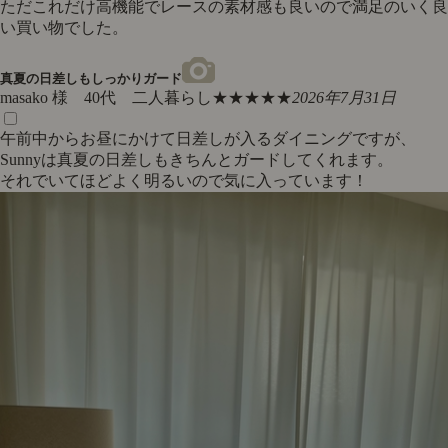
ただこれだけ高機能でレースの素材感も良いので満足のいく良
い買い物でした。
真夏の日差しもしっかりガード
masako 様 40代 二人暮らし
★★★★★
2026年7月31日
午前中からお昼にかけて日差しが入るダイニングですが、
Sunnyは真夏の日差しもきちんとガードしてくれます。
それでいてほどよく明るいので気に入っています！