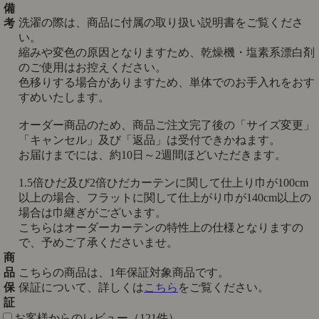
備
洗濯の際は、商品に付属の取り扱い説明書をご覧くださ
考
い。
縮みや変色の原因となりますため、乾燥機・塩素系漂白剤
のご使用はお控えください。
色移りする場合がありますため、単体でのお手入れをおす
すめいたします。
オーダー商品のため、商品ご注文完了後の「サイズ変更」
「キャンセル」及び「返品」は受付できかねます。
お届けまでには、約10日～2週間ほどいただきます。
1.5倍ひだ及び2倍ひだカーテンに関して仕上り巾が100cm
以上の場合、フラットに関して仕上がり巾が140cm以上の
場合は巾継ぎがございます。
こちらはオーダーカーテンの特性上の仕様となりますの
で、予めご了承くださいませ。
商
品
こちらの商品は、1年保証対象商品です。
保
保証について、詳しくは
こちら
をご覧ください。
証
お客様からのレビュー（121件）