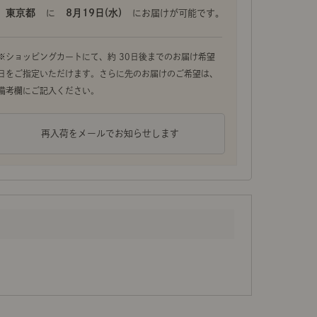
東京都
8月19日(水)
に
にお届けが可能です。
再入荷をメールでお知らせします