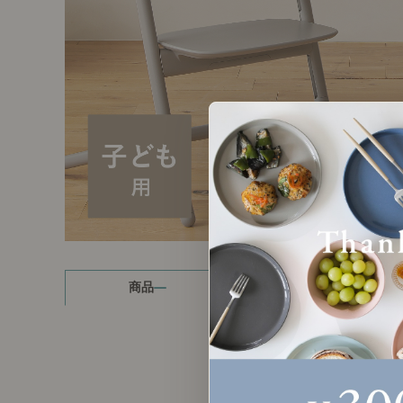
製品ストーリー
お知らせ
書籍連動企画
オリジナル家具の企画経緯
お部屋ビフォーアフター
Vlog「日々うらら」
商品
読み物