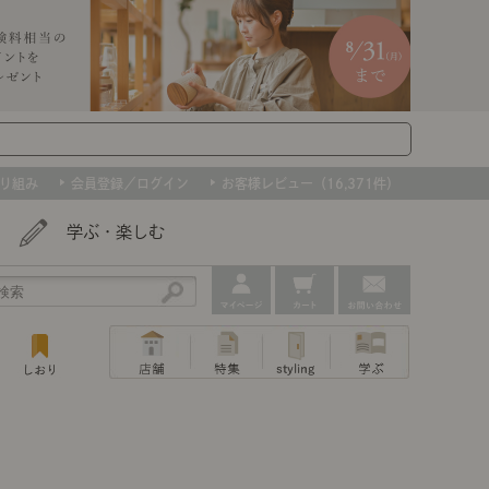
り組み
会員登録／ログイン
お客様レビュー（16,371件）
学ぶ・楽しむ
アウトレット
ェア
ー
プ
組み合わせて作るキッチン収納
「あぐらをかける」ソファー
お肌を守るレースカーテン
たインテリアを、数量限定で。早いもの勝ちです！
ップ
トップ
｜ポイントスタイ
センスのいらないインテリア｜動画
特集 一覧
・本棚
ン・スリッパ