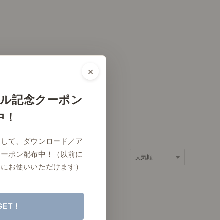
ポート
お店だより
×
ネートレッスン
ナチュラルヴィンテージの作り方
ル記念クーポン
中！
ときどき、古いもの」
Vlog「晴れのち、キッチン」
念して、ダウンロード／ア
ネートレッスン
クーポン配布中！（以前に
たにお使いいただけます）
GET！