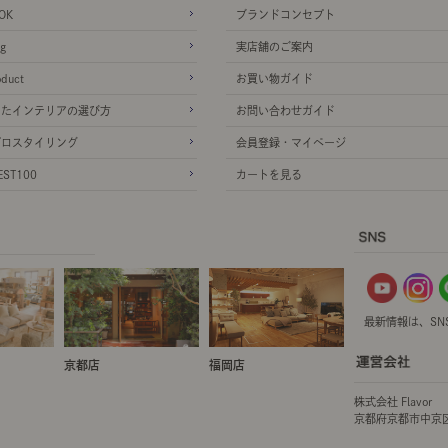
OK
ブランドコンセプト
g
実店舗のご案内
oduct
お買い物ガイド
ったインテリアの選び方
お問い合わせガイド
プロスタイリング
会員登録・マイページ
ST100
カートを見る
最新情報は、SN
京都店
福岡店
株式会社 Flavor
京都府京都市中京区