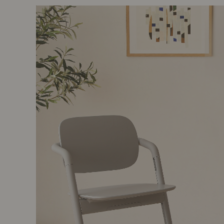
前に
キッチン家具
タオル・サニタリー
コーヒーグッズ
ナチュラルヴィンテージとは？
キッズ家具
フレグランス
Sunny in my life
コーディネートの基本
ダイニングの基本
照明の基本
みんなのエッセイ
おすすめカフェ
僕と私の愛用品