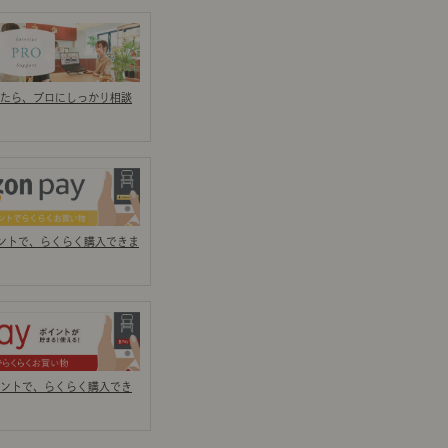
示アイテム
展示アイテム
クセス
アクセス
ブジェ
本
ダイニング特集
ップ
たら、プロにしっかり相談
示アイテム
クセス
ウハウ（動画）
リビングの基本
の基本
書斎の基本
カウントで、らくらく購入できま
所レポ
本と音楽と映画
ントで、らくらく購入でき
product
Buyer's Voice