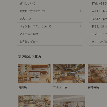
送料について
STYLING BO
お支払い方法について
Re:CENO Ma
返品について
Re:CENO pr
ポイントシステムについて
暮らしにあ
よくあるご質問
インテリア
お客様レビュー
ランキングBE
青山店
二子玉川店
吉祥寺店