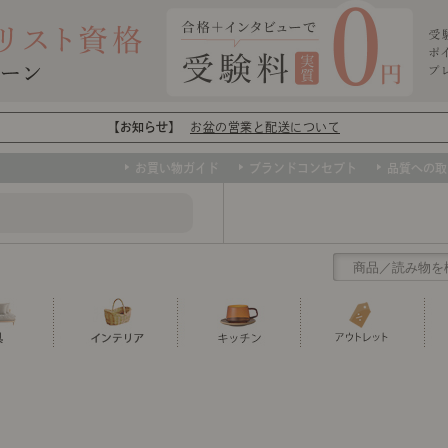
【お知らせ】
お盆の営業と配送について
お買い物ガイド
ブランドコンセプト
品質への取
クリアランス
テーブル
カーテン・ブラインド
グラス
ダイニング
寝具・布団
カトラリー
椅子・チ
寝具カバ
マグカッ
センスのいらないインテリア
など、欲しいインテリアをお得な価格で！
撮影などで使用し
トップ
ト
くりの
センスのいらないインテリア｜ベーススタイリ
センスのいらないインテリア
ユニットシェルフ
ミラー
ボウル・鉢
TVボード
時計
ポット
収納家具
クッショ
保存容器