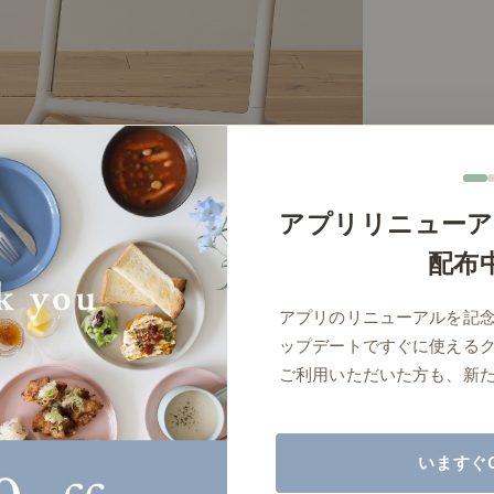
商品紹介（動画）
リセノ ランチ部
お仕事レ
特集
AGRAソファのこと
センスのいらないインテリア
コーディ
アプリリニューア
人気の連載
配布
ルームツアー
モーニングルーティン
Vlog「
アプリのリニューアルを記
Vlog「にわかに、暮らせば。」
ナチュラルヴィンテージの作り方
コーディ
ップデートですぐに使える
標準
詳細
サイズ／カラーをまとめる
ご利用いただいた方も、新
読み込みに失敗しました
いますぐ