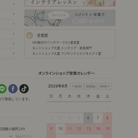
受賞歴
HDI格付けベンチマーク3ツ星受賞
ネットショップ大賞 インテリア・家具部門
ネットショップ大賞 フジサンケイビジネスアイ賞
2026年8月
日
月
火
水
木
金
土
Sで発信しています。
1
2
3
4
5
6
7
8
9
10
11
12
13
14
15
西錦小路町249
→
Webサイト