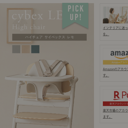
ング編
リング編
展示アイテム
展
アクセス
ア
デスク・チェア
収納雑貨
エプロン・クロス
こたつ
アート・フレーム
キッチンツール
照明
置物・オ
ナチュラルヴィンテージを知る
ナチュラルヴィンテージ実例
ナチュラルヴィンテージの基
フラワーベース・花瓶
観葉植物
家電
涼感寝具特集
夏の快適インテリア特集
リビング家具特集
トップ
ト
インテリアに迷っ
インテリアを学ぶ
を。
展示アイテム
展
アクセス
ア
ディスプレイの基本
お手入れの基本
コツとノ
収納の基本
寝室の基本
キッチン
カーテンの基本
Amazonのア
す。
インテリアを楽しむ
Let's DIY！
植物と暮らそう
話題の場
食べるを楽しむ
日々のできごと
楽天市場のアカウ
リセノのこと
ます。
蚤の市で見つけた偏愛品
Re:CENO Vlog（動画）
Re:CENO 