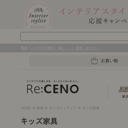
書籍「ふつうのお家を、美しく。」発売しました！
お買い物
HOME
＞
家具
＞
キッズインテリア
＞
キッズ家具
ソファー
ラグマット・カーペット
キッチングッズ収納
ソファー、ラグ、ベッド、照明
キッズ家具
センスのいらないインテリア｜お部屋づ
ベッド
ケア用品
プレート・お皿
店舗TOP