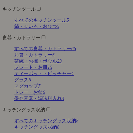
キッチンツール
すべてのキッチンツール
5
鍋・せいろ・おひつ
5
食器・カトラリー
すべての食器・カトラリー
66
お箸・カトラリー
5
茶碗・お椀・ボウル
23
プレート・お皿
15
ティーポット・ピッチャー
4
グラス
6
マグカップ
7
トレー・お盆
6
保存容器・調味料入れ
3
キッチングッズ収納
すべてのキッチングッズ収納
8
キッチングッズ収納
8