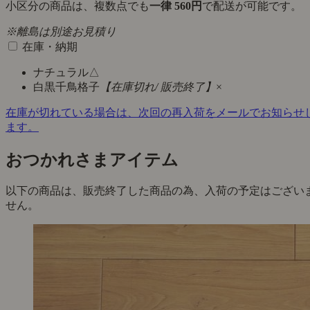
小区分の商品は、複数点でも
一律 560円
で配送が可能です。
※離島は別途お見積り
在庫・納期
ナチュラル
△
白黒千鳥格子
【在庫切れ/ 販売終了】
×
在庫が切れている場合は、次回の再入荷をメールでお知らせ
ます。
おつかれさまアイテム
以下の商品は、販売終了した商品の為、入荷の予定はござい
せん。