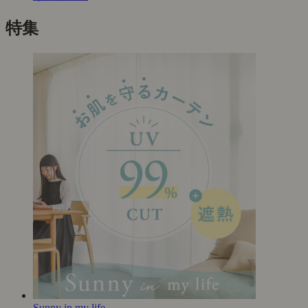
特集
Sunny in my life