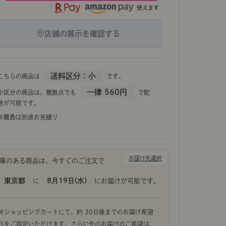
円錐形が旨味を引き出す、HARIOのV60用フィルター。
店舗の展示を確認する
1～2杯用サイズと、ご家族にも嬉しい1～4杯用サイズの
送料区分：小
こちらの商品は
です。
一律 560円
小区分の商品は、複数点でも
で配
送が可能です。
※離島は別途お見積り
お届け先選択
東京都
8月19日(水)
に
にお届けが可能です。