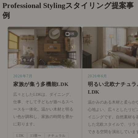
Professional Styling
スタイリング提案事
例
4枚
2026年7月
2026年6月
家族が集う多機能LDK
明るい北欧ナチュラ
LDK
広々としたLDKは、ダイニング、
仕事、そして子どもが遊べるスペ
温かみのある木材と柔らか
ースを一体化。温かい木材と明る
心地よい、広々としたリビ
い色が調和し、家族の時間を豊か
イニングです。自然素材を
に彩ります。
した北欧スタイルで、リラ
できる空間を演出していま
LDK
15畳〜
ナチュラル