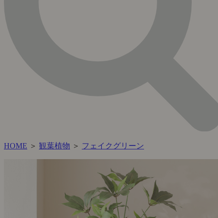
HOME
＞
観葉植物
＞
フェイクグリーン