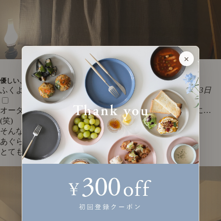
×
優しい、温かみのあるお部屋に♪
ふくよ 様 30代 ご夫婦・子ども
★★★★★
2023年8月13日
オーダーカーテンなのにサイズを間違え まさかの3分割に…
(笑)
そんな状態でも素敵な存在感でいてくれて
あぐらソファーにピッタリな生地とデザインです✨
とても気に入っています(^ ^)