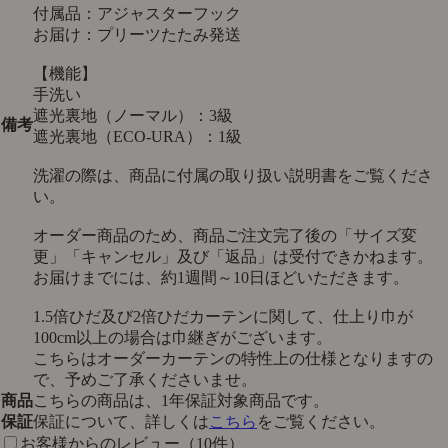
付属品：アジャスターフック
お届け：プリーツたたみ発送
【機能】
手洗い
遮光裏地（ノーマル）：3級
備考
遮光裏地（ECO-URA）：1級
洗濯の際は、商品に付属の取り扱い説明書をご覧くださ
い。
オーダー商品のため、商品ご注文完了後の「サイズ変
更」「キャンセル」及び「返品」は受付できかねます。
お届けまでには、約1週間～10日ほどいただきます。
1.5倍ひだ及び2倍ひだカーテンに関して、仕上り巾が
100cm以上の場合は巾継ぎがございます。
こちらはオーダーカーテンの特性上の仕様となりますの
で、予めご了承くださいませ。
商品
こちらの商品は、1年保証対象商品です。
保証
保証について、詳しくは
こちら
をご覧ください。
お客様からのレビュー（10件）