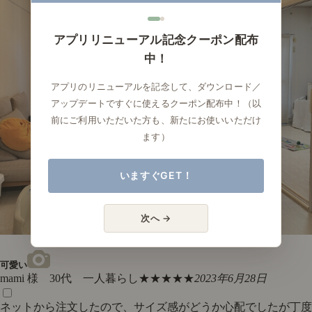
アプリリニューアル記念クーポン配布
中！
アプリのリニューアルを記念して、ダウンロード／
アップデートですぐに使えるクーポン配布中！（以
前にご利用いただいた方も、新たにお使いいただけ
ます）
いますぐGET！
次へ →
可愛い
mami 様 30代 一人暮らし
★★★★★
2023年6月28日
ネットから注文したので、サイズ感がどうか心配でしたが丁度