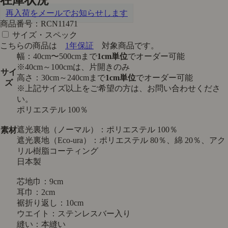
再入荷をメールでお知らせします
商品番号：RCN11471
サイズ・スペック
こちらの商品は
1年保証
対象商品です。
幅：40cm〜500cmまで
1cm単位
でオーダー可能
※40cm～100cmは、片開きのみ
サイ
高さ：30cm～240cmまで
1cm単位
でオーダー可能
ズ
※上記サイズ以上をご希望の方は、お問い合わせくださ
い。
ポリエステル 100％
遮光裏地（ノーマル）：ポリエステル 100％
素材
遮光裏地（Eco-ura）：ポリエステル 80％、綿 20％、アク
リル樹脂コーティング
日本製
芯地巾：9cm
耳巾：2cm
裾折り返し：10cm
ウエイト：ステンレスバー入り
縫い：本縫い