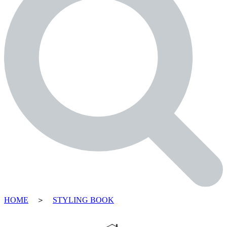
HOME
＞
STYLING BOOK