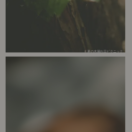
# 夏の木漏れ日ピクニック