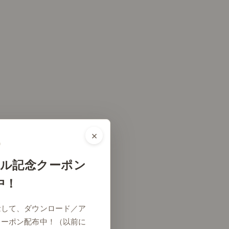
×
ル記念クーポン
中！
念して、ダウンロード／ア
クーポン配布中！（以前に