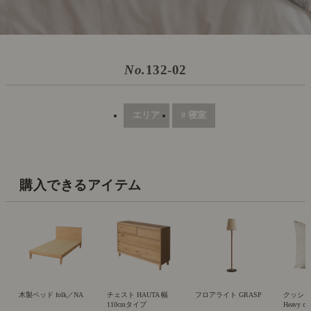
No.
132-02
エリア
# 寝室
購入できるアイテム
木製ベッド folk／NA
チェスト HAUTA 幅
フロアライト GRASP
クッシ
110cmタイプ
Heavy ca