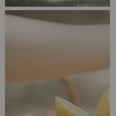
# 夏の木漏れ日ピクニック