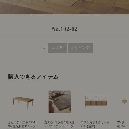
No.
102-02
エリア
# リビング
購入できるアイテム
こたつテーブル FAM／
洗える+高反発 2層構造
R.U.S おすすめセット
TVボード
NA 長方形 幅120cmタ
マイクロファイバーラ
#12【通常】
幅180c