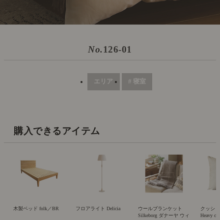
No.
126-01
エリア
# 寝室
購入できるアイテム
木製ベッド folk／BR
フロアライト Delicia
ウールブランケット
クッシ
Silkeborg ダナーヤ ウィ
Heavy ca