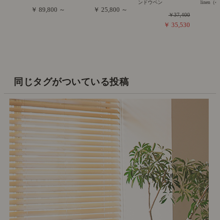
ンドウペン
linen（4
￥ 89,800 ～
￥ 25,800 ～
￥37,400
￥ 35,530
同じタグがついている投稿