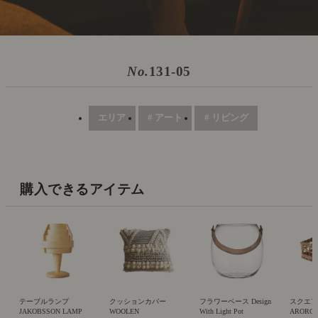
No.
131-05
エリア
# アート
# リビング
購入できるアイテム
テーブルランプ
クッションカバー
フラワーベース Design
スクエ
JAKOBSSON LAMP
WOOLEN
With Light Pot
ARORO