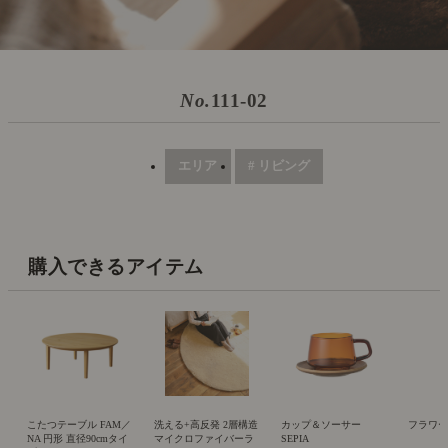
No.
111-02
エリア
# リビング
購入できるアイテム
こたつテーブル FAM／
洗える+高反発 2層構造
カップ＆ソーサー
フラワーベ
NA 円形 直径90cmタイ
マイクロファイバーラ
SEPIA