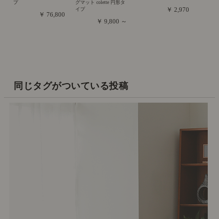
プ
グマット colette 円形タ
￥ 2,970
イプ
￥ 76,800
￥ 9,800 ～
同じタグがついている投稿