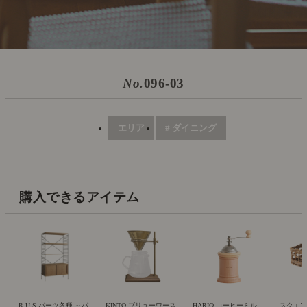
No.
096-03
エリア
# ダイニング
購入できるアイテム
R.U.S パーツ各種 ～パ
KINTO ブリューワース
HARIO コーヒーミル
スクエ