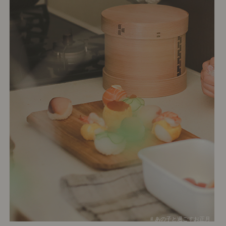
# あの子と過ごすお正月