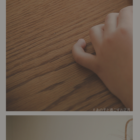
# あの子と過ごすお正月