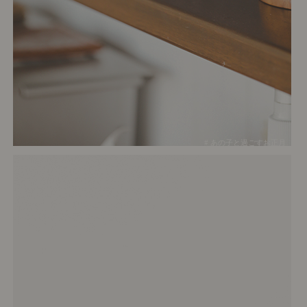
# あの子と過ごすお正月