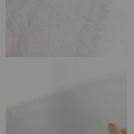
# あの子と過ごすお正月