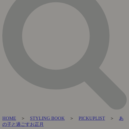
HOME
＞
STYLING BOOK
＞
PICKUPLIST
＞
あ
の子と過ごすお正月