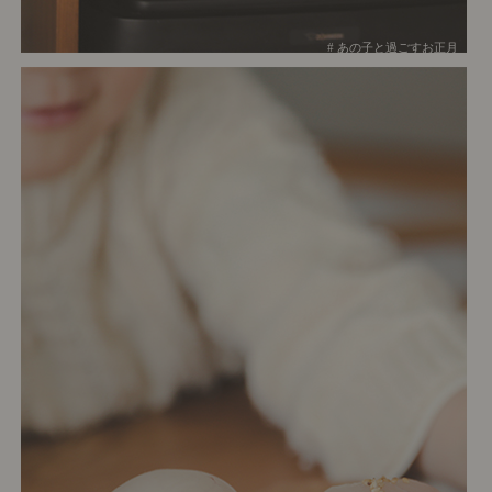
# あの子と過ごすお正月