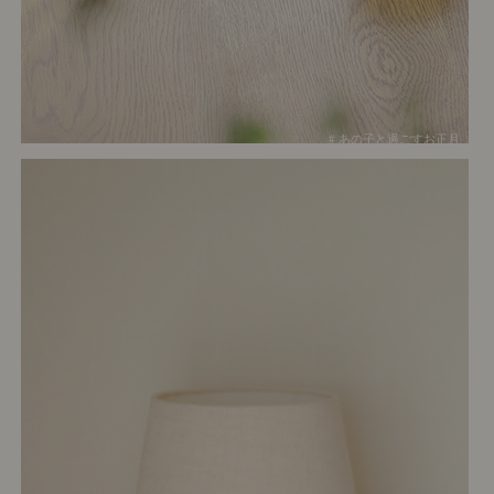
# あの子と過ごすお正月