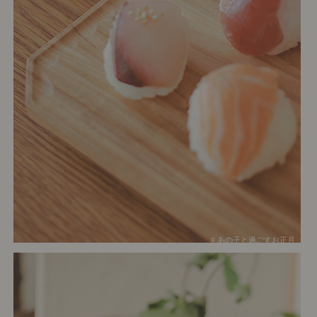
# あの子と過ごすお正月