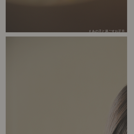
# あの子と過ごすお正月