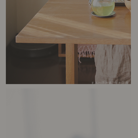
# あの子と過ごすお正月