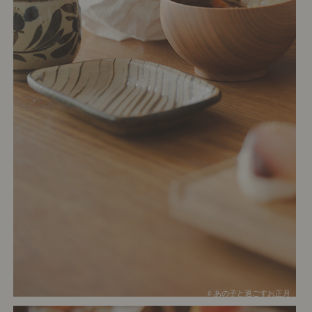
# あの子と過ごすお正月