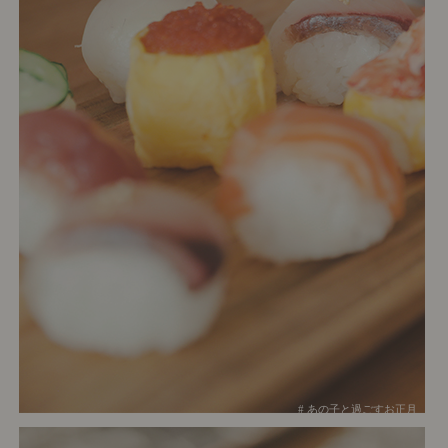
# あの子と過ごすお正月