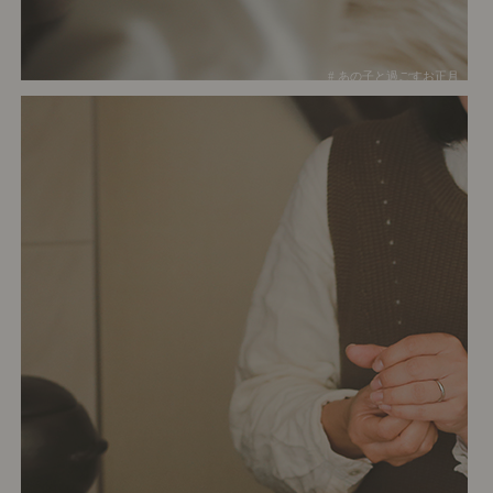
# あの子と過ごすお正月