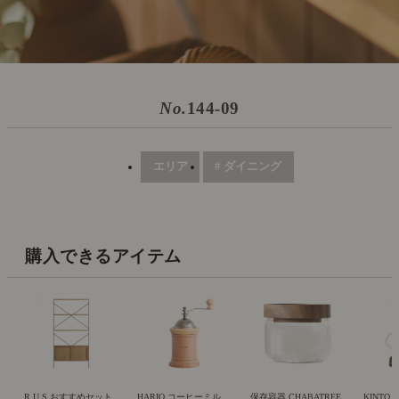
No.
144-09
エリア
# ダイニング
購入できるアイテム
R.U.S おすすめセット
HARIO コーヒーミル
保存容器 CHABATREE
KINTO