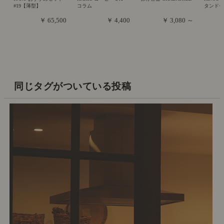
#19【薄型】
コラム
タンド
￥ 65,500
￥ 4,400
￥ 3,080 ～
同じタグがついている投稿