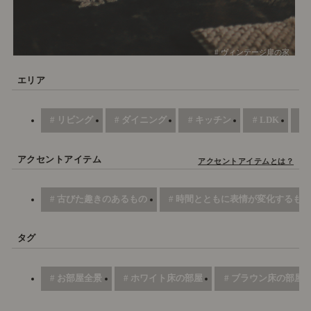
# ヴィンテージ扉の家
エリア
# リビング
# ダイニング
# キッチン
# LDK
#
アクセントアイテム
アクセントアイテムとは？
# 古びた趣きのあるもの
# 時間とともに表情が変化するもの
タグ
# お部屋全景
# ホワイト床の部屋
# ブラウン床の部屋