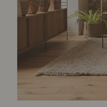
製品ストーリー
お知らせ
書籍連動企画
オリジナル家具の企画経緯
お部屋ビフォーアフター
Vlog「日々うらら」