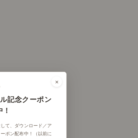
×
ル記念クーポン
中！
# リビング
念して、ダウンロード／ア
クーポン配布中！（以前に