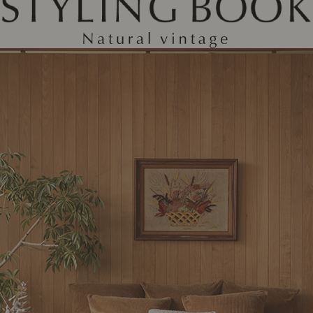
ング編
リング編
展示アイテム
展
アクセス
ア
デスク・チェア
収納雑貨
エプロン・クロス
こたつ
アート・フレーム
キッチンツール
照明
置物・オ
ナチュラルヴィンテージを知る
ナチュラルヴィンテージ実例
ナチュラルヴィンテージの基
フラワーベース・花瓶
観葉植物
家電
トップ
ト
涼感寝具特集
夏の快適インテリア特集
リビング家具特集
インテリアを学ぶ
展示アイテム
展
アクセス
ア
ディスプレイの基本
お手入れの基本
コツとノ
収納の基本
寝室の基本
キッチン
カーテンの基本
インテリアを楽しむ
Let's DIY！
植物と暮らそう
話題の場
食べるを楽しむ
日々のできごと
リセノのこと
蚤の市で見つけた偏愛品
Re:CENO Vlog（動画）
Re:CENO 