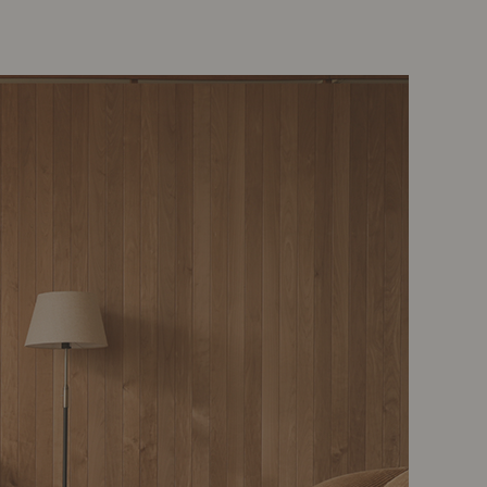
示アイテム
展示アイテム
クセス
アクセス
ブジェ
本
ップ
ダイニング特集
示アイテム
クセス
ウハウ（動画）
リビングの基本
の基本
書斎の基本
所レポ
本と音楽と映画
product
Buyer's Voice