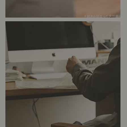
# 好きが詰まった男部屋