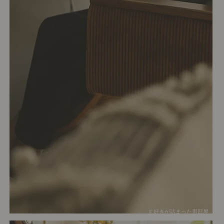
# 好きが詰まった男部屋