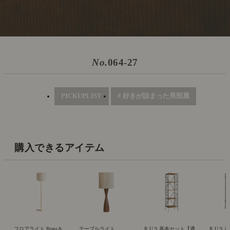
No.
064-27
PICKUPLIST
# 好きが詰まった男部屋
購入できるアイテム
フロアライト Brass＆
テーブルライト
R.U.S 基本セット【通
R.U.S