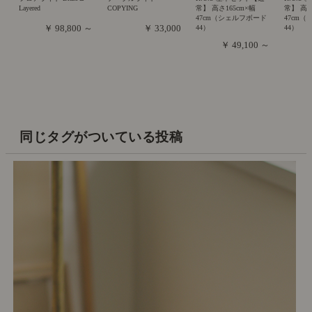
Layered
COPYING
常】 高さ165cm×幅
常】 高さ
47cm（シェルフボード
47cm
￥ 98,800 ～
￥ 33,000
44）
44）
￥ 49,100 ～
同じタグがついている投稿