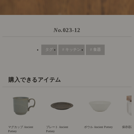
No.
023-12
タグ
# キッチン
# 食器
購入できるアイテム
マグカップ Ancient
プレート Ancient
ボウル Ancient Pottery
保存容器 
Pottery
Pottery