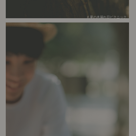
# 夏の木漏れ日ピクニック