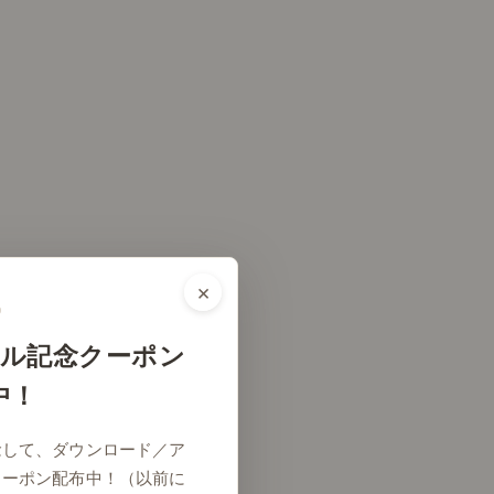
×
ル記念クーポン
中！
念して、ダウンロード／ア
クーポン配布中！（以前に