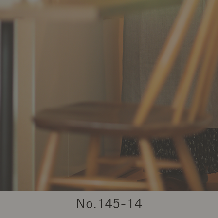
No.
145-14