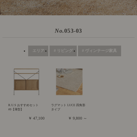
No.
053-03
エリア
# リビング
# ヴィンテージ家具
R.U.S おすすめセット
ラグマット LUCE 四角形
#9【薄型】
タイプ
￥ 47,100
￥ 9,800 ～