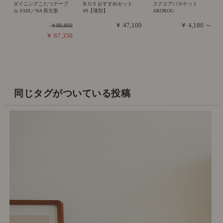
ダイニングこたつテーブ
R.U.S おすすめセット
スクエアバスケット
ル FAM／NA 長方形
#9【薄型】
AROROG
￥ 47,100
￥ 4,180 ～
￥89,800
￥ 67,350
同じタグがついている投稿