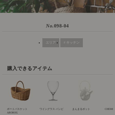
No.
098-04
エリア
# キッチン
購入できるアイテム
ボートバスケット
ワイングラス バンビ
まんまるポット
CHEMEX 
AROROG