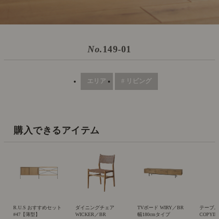
No.
149-01
エリア
# リビング
購入できるアイテム
R.U.S おすすめセット
ダイニングチェア
TVボード WIRY／BR
テーブ
#47【薄型】
WICKER／BR
幅180cmタイプ
COPYIN