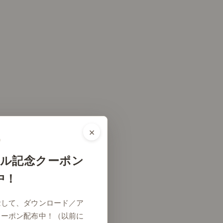
×
ル記念クーポン
中！
リビング
念して、ダウンロード／ア
クーポン配布中！（以前に