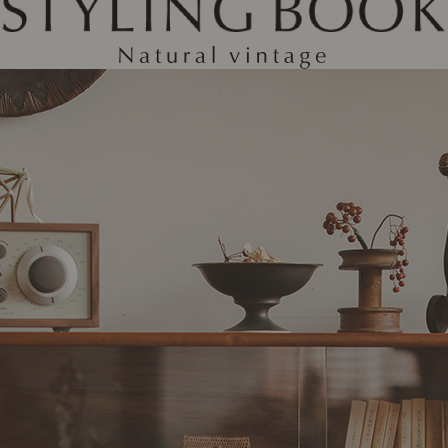
ング編
リング編
展示アイテム
展
アクセス
ア
デスク・チェア
収納雑貨
エプロン・クロス
こたつ
アート・フレーム
キッチンツール
照明
置物・オ
ナチュラルヴィンテージを知る
ナチュラルヴィンテージ実例
ナチュラルヴィンテージの基
フラワーベース・花瓶
観葉植物
家電
トップ
ト
涼感寝具特集
夏の快適インテリア特集
リビング家具特集
インテリアを学ぶ
展示アイテム
展
アクセス
ア
ディスプレイの基本
お手入れの基本
コツとノ
収納の基本
寝室の基本
キッチン
カーテンの基本
インテリアを楽しむ
Let's DIY！
植物と暮らそう
話題の場
食べるを楽しむ
日々のできごと
リセノのこと
蚤の市で見つけた偏愛品
Re:CENO Vlog（動画）
Re:CENO 