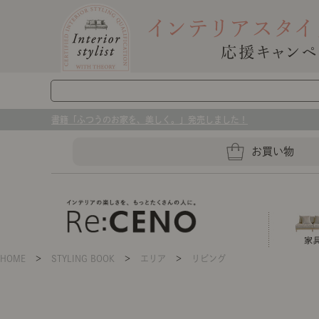
書籍「ふつうのお家を、美しく。」発売しました！
お買い物
HOME
＞
STYLING BOOK
＞
エリア
＞
リビング
ソファー
ラグマット・カーペット
キッチングッズ収納
ソファー、ラグ、ベッド、照明
センスのいらないインテリア｜お部屋づ
ベッド
ケア用品
プレート・お皿
店舗TOP