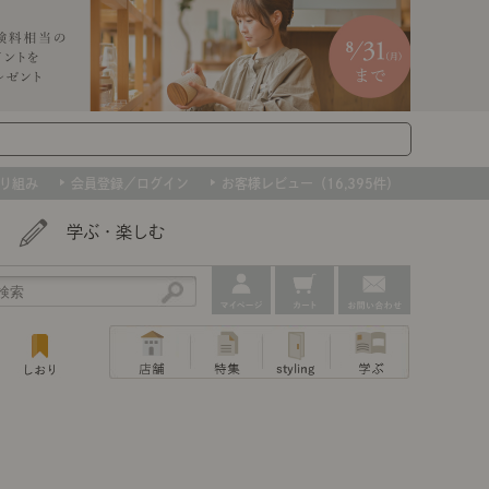
り組み
会員登録／ログイン
お客様レビュー（16,395件）
学ぶ・楽しむ
アウトレット
ェア
ー
プ
組み合わせて作るキッチン収納
「あぐらをかける」ソファー
お肌を守るレースカーテン
たインテリアを、数量限定で。早いもの勝ちです！
ップ
トップ
｜ポイントスタイ
センスのいらないインテリア｜動画
特集 一覧
・本棚
ン・スリッパ