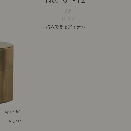
エリア
# リビング
購入できるアイテム
SyuRo 丸缶
￥ 4,950