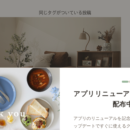
同じタグがついている投稿
アプリリニューア
配布
# 
アプリのリニューアルを記
ップデートですぐに使える