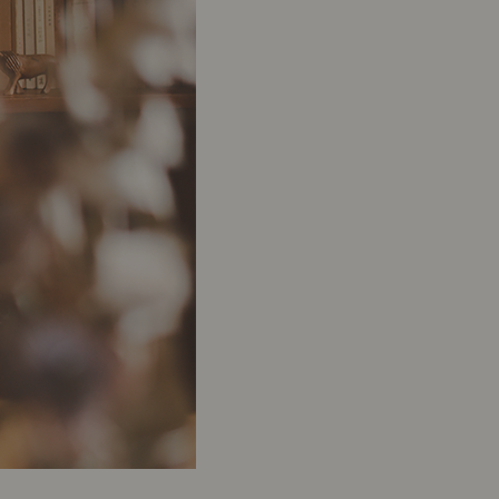
ポート
お店だより
ネートレッスン
ナチュラルヴィンテージの作り方
ときどき、古いもの」
Vlog「晴れのち、キッチン」
ネートレッスン