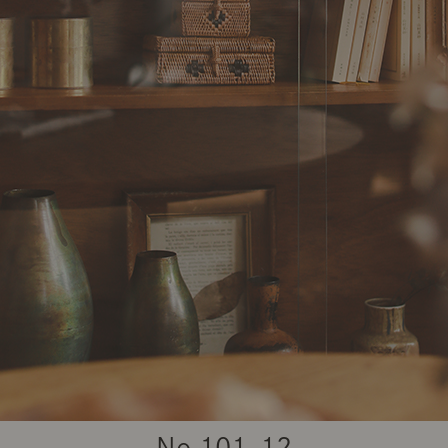
商品紹介（動画）
リセノ ランチ部
お仕事レ
特集
AGRAソファのこと
センスのいらないインテリア
コーディ
人気の連載
ルームツアー
モーニングルーティン
Vlog「
Vlog「にわかに、暮らせば。」
ナチュラルヴィンテージの作り方
コーディ
No.
101-12