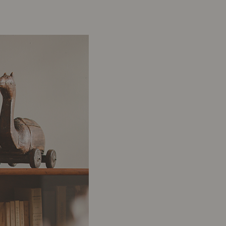
示アイテム
展示アイテム
クセス
アクセス
ブジェ
本
ップ
ダイニング特集
示アイテム
クセス
ウハウ（動画）
リビングの基本
の基本
書斎の基本
所レポ
本と音楽と映画
product
Buyer's Voice