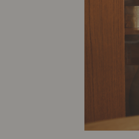
製品ストーリー
お知らせ
書籍連動企画
オリジナル家具の企画経緯
お部屋ビフォーアフター
Vlog「日々うらら」