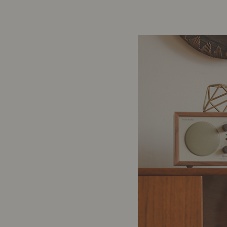
前に
キッチン家具
タオル・サニタリー
コーヒーグッズ
ナチュラルヴィンテージとは？
キッズ家具
フレグランス
Sunny in my life
コーディネートの基本
ダイニングの基本
照明の基本
みんなのエッセイ
おすすめカフェ
僕と私の愛用品