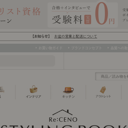
【お知らせ】
お盆の営業と配送について
お買い物ガイド
ブランドコンセプト
品質への取
クリアランス
テーブル
カーテン・ブラインド
グラス
ダイニング
寝具・布団
カトラリー
椅子・チ
寝具カバ
マグカッ
センスのいらないインテリア
など、欲しいインテリアをお得な価格で！
撮影などで使用し
トップ
ト
くりの
センスのいらないインテリア｜ベーススタイリ
センスのいらないインテリア
ユニットシェルフ
ミラー
ボウル・鉢
TVボード
時計
ポット
収納家具
クッショ
保存容器