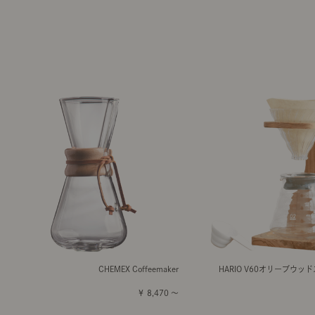
CHEMEX Coffeemaker
HARIO V60オリーブウ
￥ 8,470 ～