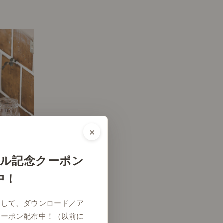
×
ル記念クーポン
中！
念して、ダウンロード／ア
クーポン配布中！（以前に