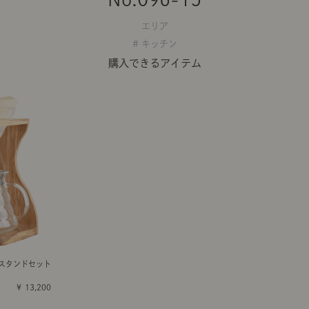
エリア
# キッチン
購入できるアイテム
ッドスタンドセット
￥ 13,200