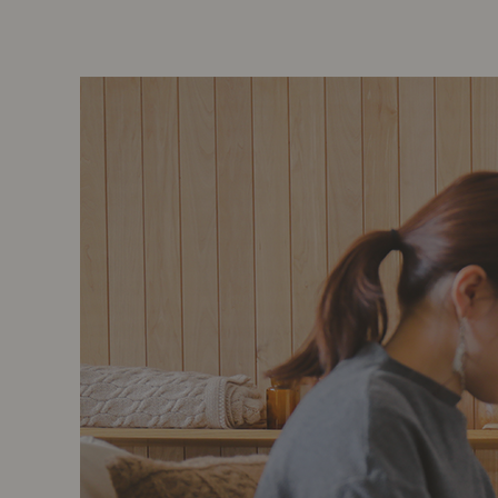
前に
キッチン家具
タオル・サニタリー
コーヒーグッズ
ナチュラルヴィンテージとは？
キッズ家具
フレグランス
Sunny in my life
コーディネートの基本
ダイニングの基本
照明の基本
みんなのエッセイ
おすすめカフェ
僕と私の愛用品