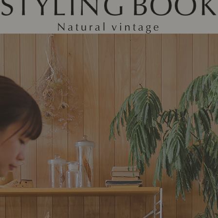
ング編
リング編
展示アイテム
展
アクセス
ア
デスク・チェア
収納雑貨
エプロン・クロス
こたつ
アート・フレーム
キッチンツール
照明
置物・オ
ナチュラルヴィンテージを知る
ナチュラルヴィンテージ実例
ナチュラルヴィンテージの基
フラワーベース・花瓶
観葉植物
家電
トップ
ト
涼感寝具特集
夏の快適インテリア特集
リビング家具特集
インテリアを学ぶ
展示アイテム
展
アクセス
ア
ディスプレイの基本
お手入れの基本
コツとノ
収納の基本
寝室の基本
キッチン
カーテンの基本
インテリアを楽しむ
Let's DIY！
植物と暮らそう
話題の場
食べるを楽しむ
日々のできごと
リセノのこと
蚤の市で見つけた偏愛品
Re:CENO Vlog（動画）
Re:CENO 