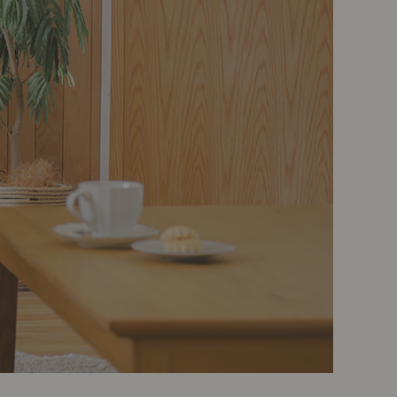
ポート
お店だより
ネートレッスン
ナチュラルヴィンテージの作り方
ときどき、古いもの」
Vlog「晴れのち、キッチン」
ネートレッスン