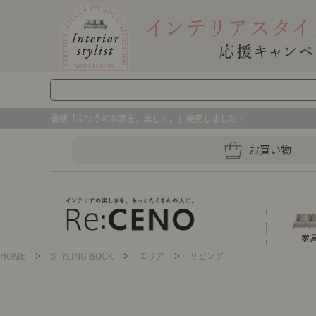
書籍「ふつうのお家を、美しく。」発売しました！
お買い物
HOME
＞
STYLING BOOK
＞
エリア
＞
リビング
ソファー
ラグマット・カーペット
キッチングッズ収納
ソファー、ラグ、ベッド、照明
センスのいらないインテリア｜お部屋づ
ベッド
ケア用品
プレート・お皿
店舗TOP