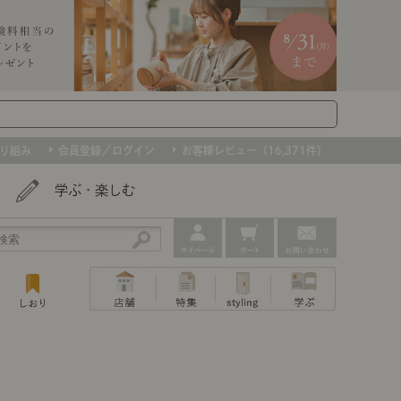
り組み
会員登録／ログイン
お客様レビュー（16,371件）
学ぶ・楽しむ
アウトレット
ェア
ー
プ
組み合わせて作るキッチン収納
「あぐらをかける」ソファー
お肌を守るレースカーテン
たインテリアを、数量限定で。早いもの勝ちです！
ップ
トップ
｜ポイントスタイ
センスのいらないインテリア｜動画
特集 一覧
・本棚
ン・スリッパ