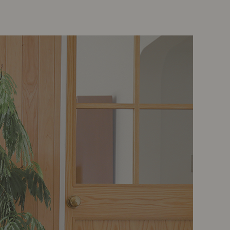
示アイテム
展示アイテム
クセス
アクセス
ブジェ
本
ップ
ダイニング特集
示アイテム
クセス
ウハウ（動画）
リビングの基本
の基本
書斎の基本
所レポ
本と音楽と映画
product
Buyer's Voice