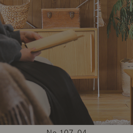
商品紹介（動画）
リセノ ランチ部
お仕事レ
特集
AGRAソファのこと
センスのいらないインテリア
コーディ
人気の連載
ルームツアー
モーニングルーティン
Vlog「
Vlog「にわかに、暮らせば。」
ナチュラルヴィンテージの作り方
コーディ
No.
107-04