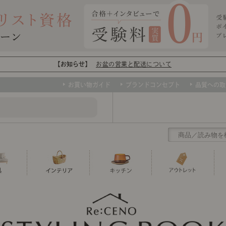
【お知らせ】
お盆の営業と配送について
お買い物ガイド
ブランドコンセプト
品質への取
クリアランス
テーブル
カーテン・ブラインド
グラス
ダイニング
寝具・布団
カトラリー
椅子・チ
寝具カバ
マグカッ
センスのいらないインテリア
など、欲しいインテリアをお得な価格で！
撮影などで使用し
トップ
ト
くりの
センスのいらないインテリア｜ベーススタイリ
センスのいらないインテリア
ユニットシェルフ
ミラー
ボウル・鉢
TVボード
時計
ポット
収納家具
クッショ
保存容器