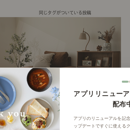
同じタグがついている投稿
アプリリニューア
配布
# 
アプリのリニューアルを記
ップデートですぐに使える