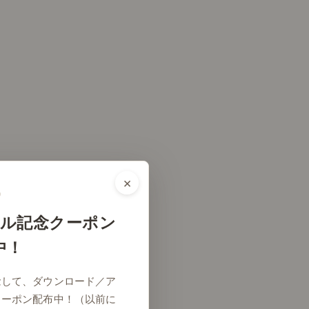
×
ル記念クーポン
中！
リビング
念して、ダウンロード／ア
クーポン配布中！（以前に