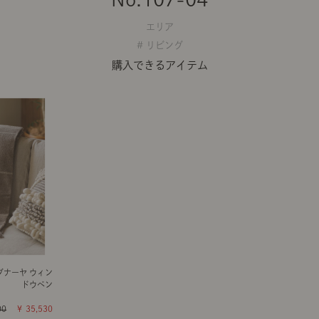
エリア
# リビング
購入できるアイテム
 ダナーヤ ウィン
ドウペン
00
￥ 35,530