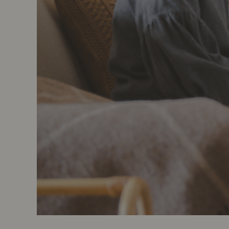
製品ストーリー
お知らせ
書籍連動企画
オリジナル家具の企画経緯
お部屋ビフォーアフター
Vlog「日々うらら」