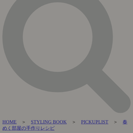
HOME
＞
STYLING BOOK
＞
PICKUPLIST
＞
春
めく部屋の手作りレシピ