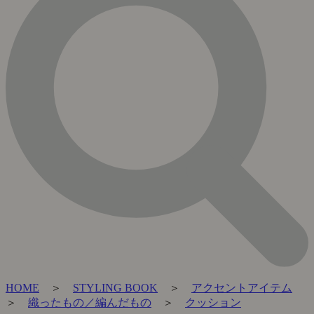
HOME
＞
STYLING BOOK
＞
アクセントアイテム
＞
織ったもの／編んだもの
＞
クッション