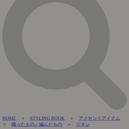
HOME
＞
STYLING BOOK
＞
アクセントアイテム
＞
織ったもの／編んだもの
＞
リネン