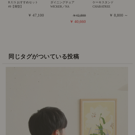
R.U.S おすすめセット
ダイニングチェア
ケーキスタンド
#9【薄型】
WICKER／NA
CHABATREE
￥ 47,100
￥ 8,800 ～
￥42,800
￥ 40,660
同じタグがついている投稿