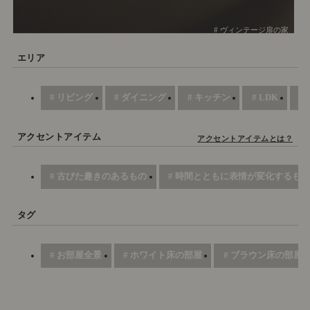
# ヴィンテージ扉の家
エリア
# リビング
# ダイニング
# キッチン
# LDK
#
アクセントアイテム
アクセントアイテムとは？
# 古びた趣きのあるもの
# 時間とともに表情が変化するもの
タグ
# お部屋全景
# ホワイト床の部屋
# ブラウン床の部屋