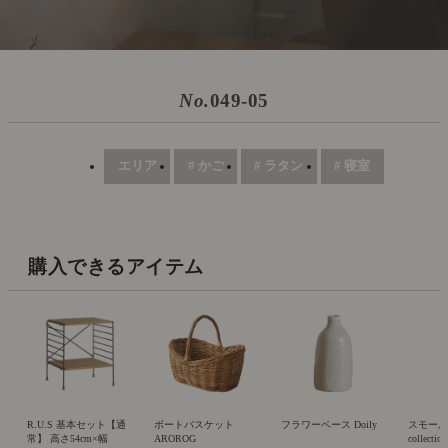
No.
049-05
エリア
# かご
# ラタン
# 寝室
購入できるアイテム
R.U.S 基本セット【通
ボートバスケット
フラワーベース Doily
スモール
常】 高さ54cm×幅
AROROG
collection