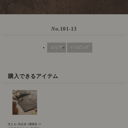
No.
101-13
エリア
# リビング
購入できるアイテム
洗える+高反発 2層構造 マ