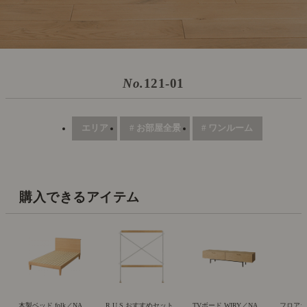
No.
121-01
エリア
# お部屋全景
# ワンルーム
購入できるアイテム
木製ベッド folk／NA
R.U.S おすすめセット
TVボード WIRY／NA
フロアライト