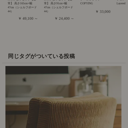
常】 高さ165cm×幅
常】 高さ91cm×幅
COPYING
Layered
47cm（シェルフボード
47cm（シェルフボード
￥ 33,000
44）
44）
￥ 49,100 ～
￥ 24,400 ～
同じタグがついている投稿