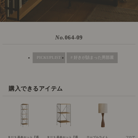
No.
064-09
PICKUPLIST
# 好きが詰まった男部屋
購入できるアイテム
R.U.S 基本セット【通
R.U.S 基本セット【通
テーブルライト
フロアライ